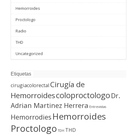
Hemorroides
Proctologo
Radio
THD
Uncategorized
Etiquetas
Cirugía de
cirugiacolorectal
coloproctologo
Hemorroides
Dr.
Adrian Martinez Herrera
Entrevistas
Hemorroides
Hemorrodies
Proctologo
THD
TDH