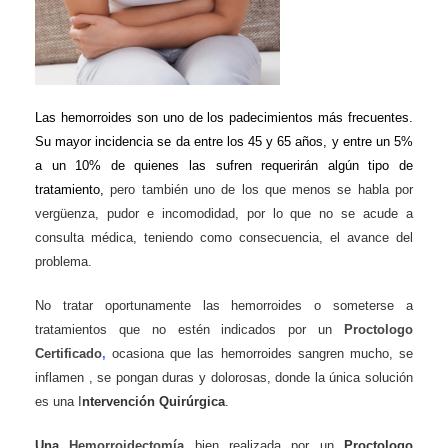
Las hemorroides son
uno de los padecimientos
más frecuente
s
.
Su mayor incidencia se da entre los 45 y 65 años, y entre un 5%
a un 10% de quienes las sufren requerirán algún tipo de
tratamiento,
pero también uno de los que menos se habla por
vergüenza, pudor e incomodidad, por lo que no se acude a
consulta médica, teniendo como consecuencia, el avance del
problema.
No tratar oportunamente las hemorroides o someterse a
tratamientos que no estén indicados por
un
Proctologo
Certificado
,
ocasiona que las
hemorroides
sangren mucho, se
inflamen
, se pongan duras y dolorosas, donde la única solución
es una
I
ntervención
Q
uirúrgica
.
Una
Hemorroidectomía
bien realizada por un
P
roctologo