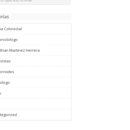
rías
ia Colorectal
proctologo
drian Martinez Herrera
vistas
rroides
tologo
o
tegorized