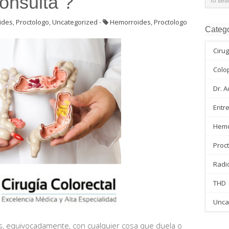
onsulta ?
ides
,
Proctologo
,
Uncategorized
-
Hemorroides
,
Proctologo
Catego
Cirug
Colo
Dr. A
Entre
Hemo
Proc
Radi
THD
Unca
s, equivocadamente, con cualquier cosa que duela o