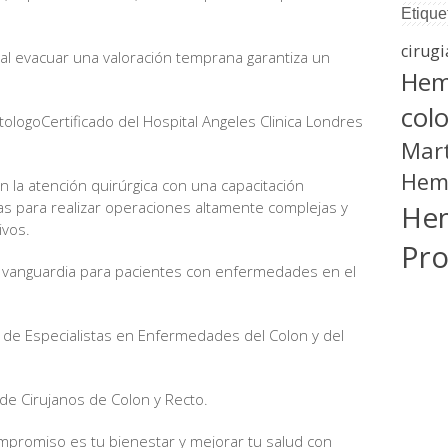
Etique
cirugi
al evacuar una valoración temprana garantiza un
Hem
.
col
ologoCertificado del Hospital Angeles Clinica Londres
Mart
Hem
 la atención quirúrgica con una capacitación
as para realizar operaciones altamente complejas y
He
ivos.
Pro
vanguardia para pacientes con enfermedades en el
 de Especialistas en Enfermedades del Colon y del
e Cirujanos de Colon y Recto.
romiso es tu bienestar y mejorar tu salud con