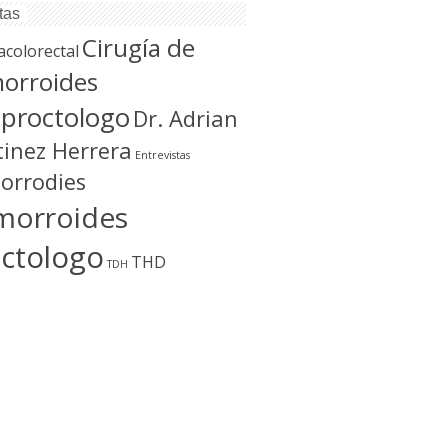
tas
Cirugía de
acolorectal
orroides
oproctologo
Dr. Adrian
inez Herrera
Entrevistas
orrodies
morroides
ctologo
THD
TDH