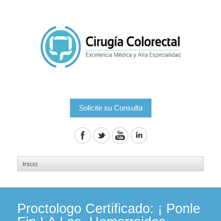
Solicite su Consulta
Proctologo Certificado: ¡ Ponle